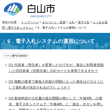
現在の位置：
トップページ
>
まちづくり・産業
>
入札
>
電子入札
>
よくある質
問（電子入札システム）
> 5．電子入札システムの運用について
5．電子入札システムの運用について
ページ番号1006057
Q1 代表者（受任者）を変更したのですが、過去に利用者登録
した旧代表者（旧受任者）のICカードを使用できますか？
Q2 複数の業者で最低入札額が同額になった場合はどのように
して落札者が決定されるのでしょうか？
Q3 参加申請や入札書の提出期限が例として「午後4時」の場
合、電子入札システムで「午後4時」に「提出」ボタンを押し