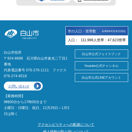
市の人口・世帯数
令和8年6月末日現在
人口：
111,988
人
世帯：
47,623
世帯
白山市役所
白山市公式フェイスブック
〒924-8688 石川県白山市倉光二丁目1
番地
Youtube公式チャンネル
代表電話番号 076-276-1111 ファクス
076-274-9518
白山市公式LINEアカウント
お問い合わせ
【業務時間】
9時00分から17時00分まで
土曜日・日曜日、祝日、12月29日～1月3
日は除く
アクセシビリティへの配慮について
個人情報の取り扱いについて