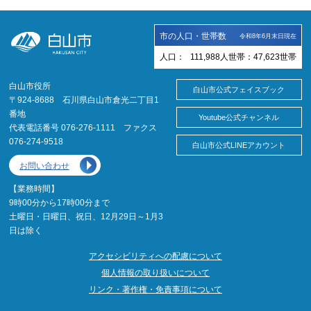
市の人口・世帯数
令和8年6月末日現在
人口：
111,988
人
世帯：
47,623
世帯
白山市役所
白山市公式フェイスブック
〒924-8688 石川県白山市倉光二丁目1
番地
Youtube公式チャンネル
代表電話番号 076-276-1111 ファクス
076-274-9518
白山市公式LINEアカウント
お問い合わせ
【業務時間】
9時00分から17時00分まで
土曜日・日曜日、祝日、12月29日～1月3
日は除く
アクセシビリティへの配慮について
個人情報の取り扱いについて
リンク・著作権・免責事項について