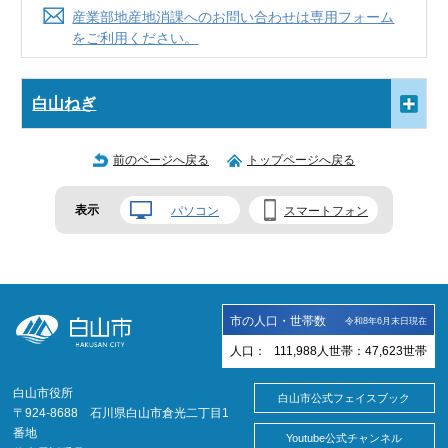
産業部地産地消課へのお問い合わせは専用フォーム
をご利用ください。
白山ねぎ
前のページへ戻る
トップページへ戻る
表示
パソコン
スマートフォン
市の人口・世帯数
令和8年6月末日現在
人口：
111,988
人
世帯：
47,623
世帯
白山市役所
白山市公式フェイスブック
〒924-8688 石川県白山市倉光二丁目1
番地
Youtube公式チャンネル