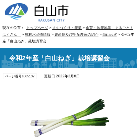
現在の位置：
トップページ
>
まちづくり・産業
>
食育・地産地消 まるごと！
はくさん！
>
農林水産物情報
>
農産物及び生産農家の紹介
>
白山ねぎ
> 令和2年
産「白山ねぎ」栽培講習会
令和2年産「白山ねぎ」栽培講習会
更新日 2022年2月8日
ページ番号1005137