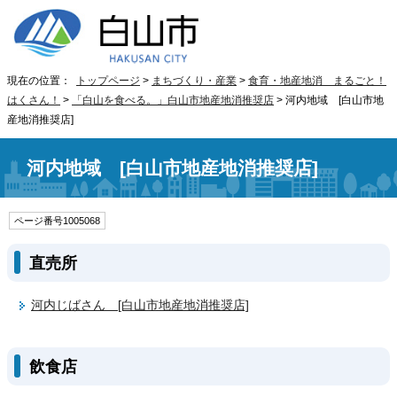
現在の位置：
トップページ
>
まちづくり・産業
>
食育・地産地消 まるごと！
はくさん！
>
「白山を食べる。」白山市地産地消推奨店
> 河内地域 [白山市地
産地消推奨店]
河内地域 [白山市地産地消推奨店]
ページ番号1005068
直売所
河内じばさん [白山市地産地消推奨店]
飲食店