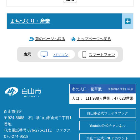
まちづくり・産業
前のページへ戻る
トップページへ戻る
表示
パソコン
スマートフォン
市の人口・世帯数
令和8年6月末日現在
人口：
111,988
人
世帯：
47,623
世帯
白山市役所
白山市公式フェイスブック
〒924-8688 石川県白山市倉光二丁目1
番地
Youtube公式チャンネル
代表電話番号 076-276-1111 ファクス
076-274-9518
白山市公式LINEアカウント