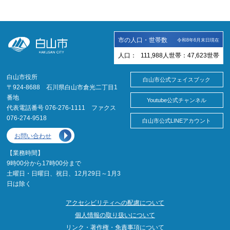
市の人口・世帯数
令和8年6月末日現在
人口：
111,988
人
世帯：
47,623
世帯
白山市役所
白山市公式フェイスブック
〒924-8688 石川県白山市倉光二丁目1
番地
Youtube公式チャンネル
代表電話番号 076-276-1111 ファクス
076-274-9518
白山市公式LINEアカウント
お問い合わせ
【業務時間】
9時00分から17時00分まで
土曜日・日曜日、祝日、12月29日～1月3
日は除く
アクセシビリティへの配慮について
個人情報の取り扱いについて
リンク・著作権・免責事項について