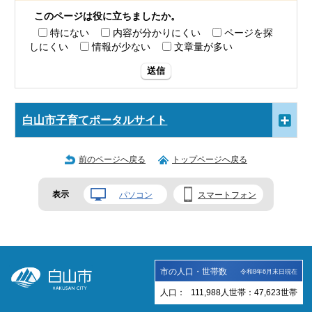
このページは役に立ちましたか。
特にない
内容が分かりにくい
ページを探
しにくい
情報が少ない
文章量が多い
送信
白山市子育てポータルサイト
前のページへ戻る
トップページへ戻る
表示
パソコン
スマートフォン
市の人口・世帯数
令和8年6月末日現在
人口：
111,988
人
世帯：
47,623
世帯