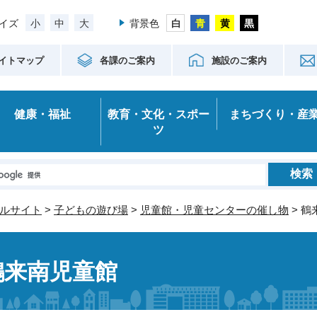
小
中
大
イズ
背景色
イトマップ
各課のご案内
施設のご案内
健康・福祉
教育・文化・スポー
まちづくり・産
ツ
ルサイト
>
子どもの遊び場
>
児童館・児童センターの催し物
> 
鶴来南児童館