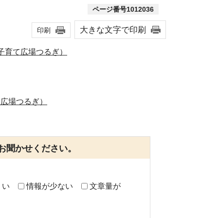
ページ番号1012036
大きな文字で印刷
印刷
・子育て広場つるぎ）
て広場つるぎ）
お聞かせください。
くい
情報が少ない
文章量が