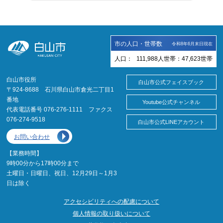
市の人口・世帯数
令和8年6月末日現在
人口：
111,988
人
世帯：
47,623
世帯
白山市役所
白山市公式フェイスブック
〒924-8688 石川県白山市倉光二丁目1
番地
Youtube公式チャンネル
代表電話番号 076-276-1111 ファクス
076-274-9518
白山市公式LINEアカウント
お問い合わせ
【業務時間】
9時00分から17時00分まで
土曜日・日曜日、祝日、12月29日～1月3
日は除く
アクセシビリティへの配慮について
個人情報の取り扱いについて