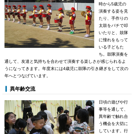
時から5歳児の
演奏する姿を見
たり、手作りの
太鼓をバチで叩
いたりと、鼓隊
に憧れをもって
いる子どもた
ち。鼓隊演奏を
通して、友達と気持ちを合わせて演奏する楽しさが感じられるよ
うになってきます。年度末には4歳児に鼓隊の引き継ぎをして次の
年へとつなげています。
異年齢交流
日頃の遊びや行
事等を通して、
異年齢で触れ合
う機会を大切に
しています。行