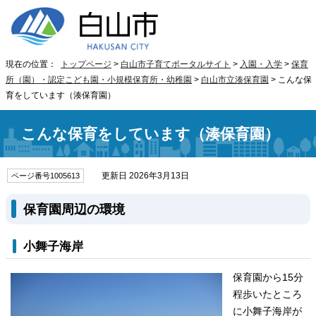
現在の位置：
トップページ
>
白山市子育てポータルサイト
>
入園・入学
>
保育
所（園）・認定こども園・小規模保育所・幼稚園
>
白山市立湊保育園
> こんな保
育をしています（湊保育園）
こんな保育をしています（湊保育園）
更新日 2026年3月13日
ページ番号1005613
保育園周辺の環境
小舞子海岸
保育園から15分
程歩いたところ
に小舞子海岸が