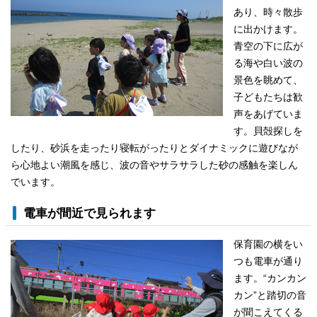
あり、時々散歩
に出かけます。
青空の下に広が
る海や白い波の
景色を眺めて、
子どもたちは歓
声をあげていま
す。貝殻探しを
したり、砂浜を走ったり寝転がったりとダイナミックに遊びなが
ら心地よい潮風を感じ、波の音やサラサラした砂の感触を楽しん
でいます。
電車が間近で見られます
保育園の横をい
つも電車が通り
ます。“カンカン
カン”と踏切の音
が聞こえてくる