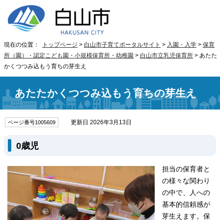
現在の位置：
トップページ
>
白山市子育てポータルサイト
>
入園・入学
>
保育
所（園）・認定こども園・小規模保育所・幼稚園
>
白山市立乳児保育所
> あたた
かくつつみ込もう育ちの芽生え
あたたかくつつみ込もう育ちの芽生え
更新日 2026年3月13日
ページ番号1005609
0歳児
担当の保育者と
の様々な関わり
の中で、人への
基本的信頼感が
芽生えます。保