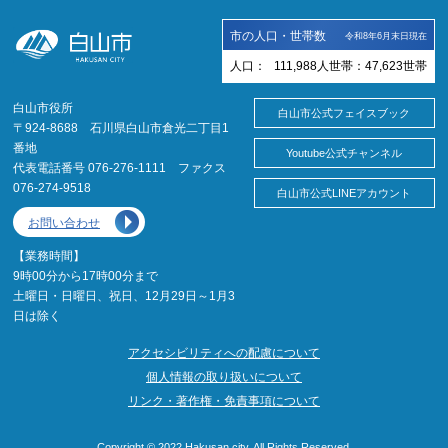
市の人口・世帯数
令和8年6月末日現在
人口：
111,988
人
世帯：
47,623
世帯
白山市役所
白山市公式フェイスブック
〒924-8688 石川県白山市倉光二丁目1
番地
Youtube公式チャンネル
代表電話番号 076-276-1111 ファクス
076-274-9518
白山市公式LINEアカウント
お問い合わせ
【業務時間】
9時00分から17時00分まで
土曜日・日曜日、祝日、12月29日～1月3
日は除く
アクセシビリティへの配慮について
個人情報の取り扱いについて
リンク・著作権・免責事項について
Copyright © 2022 Hakusan city. All Rights Reserved.