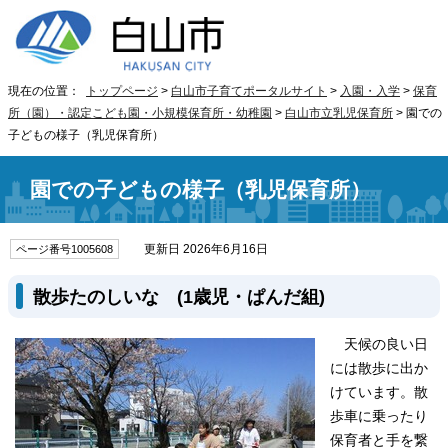
現在の位置：
トップページ
>
白山市子育てポータルサイト
>
入園・入学
>
保育
所（園）・認定こども園・小規模保育所・幼稚園
>
白山市立乳児保育所
> 園での
子どもの様子（乳児保育所）
園での子どもの様子（乳児保育所）
更新日 2026年6月16日
ページ番号1005608
散歩たのしいな (1歳児・ぱんだ組)
天候の良い日
には散歩に出か
けています。散
歩車に乗ったり
保育者と手を繋