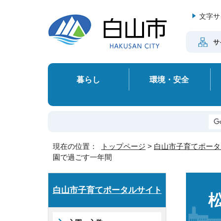
文字サ
サ
暮らし
環境・安全
現在の位置：
トップページ
>
白山市子育てポータ
園で過ごす一年間
白山市子育てポータルサイト