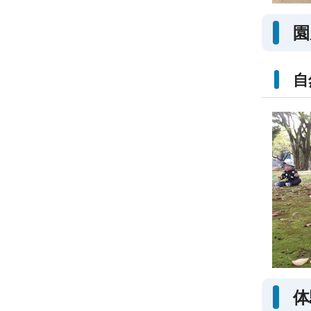
園
自
体