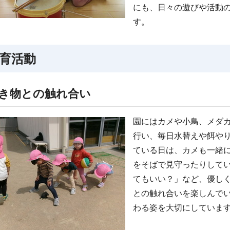
にも、日々の遊びや活動
す。
育活動
き物との触れ合い
園にはカメや小鳥、メダ
行い、毎日水替えや餌や
ている日は、カメも一緒
をそばで見守ったりして
てもいい？」など、優し
との触れ合いを楽しんで
わる姿を大切にしていま