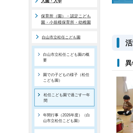
入園・入学
保育所（園）・認定こども
園・小規模保育所・幼稚園
白山市立松任こども園
活
白山市立松任こども園の概
要
異
園での子どもの様子（松任
こども園）
松任こども園で過ごす一年
間
年間行事（2026年度）（白
山市立松任こども園）