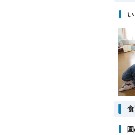
い
食
園