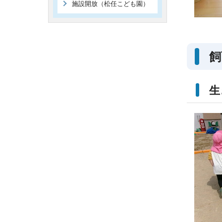
施設開放（松任こども園）
飼
生