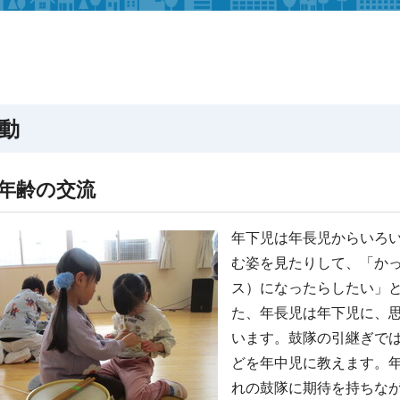
動
年齢の交流
年下児は年長児からいろ
む姿を見たりして、「か
ス）になったらしたい」
た、年長児は年下児に、
います。鼓隊の引継ぎで
どを年中児に教えます。
れの鼓隊に期待を持ちな