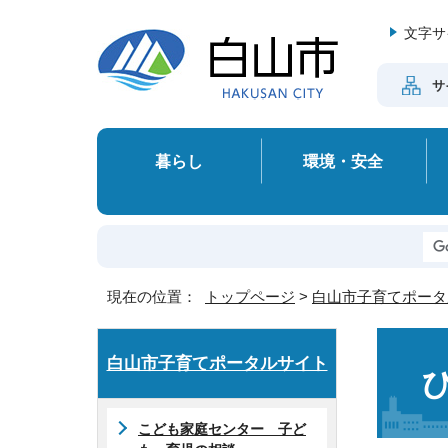
文字サ
サ
暮らし
環境・安全
現在の位置：
トップページ
>
白山市子育てポータ
白山市子育てポータルサイト
こども家庭センター 子ど