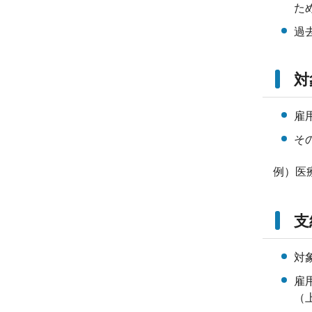
た
過
対
雇
そ
例）医
支
対
雇
（