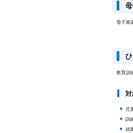
母
母子家
ひ
教育訓
対
児
訓
就