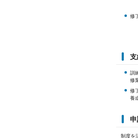
修
支
訓
修
修
養
申
制度を