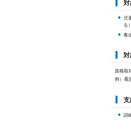
対
児
る
養
対
資格取
例）看
支
訓