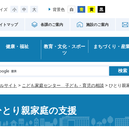
小
中
大
イズ
背景色
イトマップ
各課のご案内
施設のご案内
健康・福祉
教育・文化・スポー
まちづくり・産
ツ
ルサイト
>
こども家庭センター 子ども・育児の相談
> ひとり親
ひとり親家庭の支援