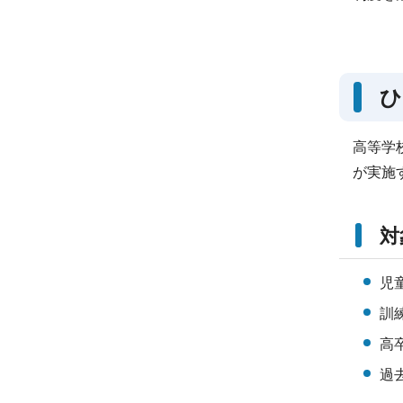
ひ
高等学
が実施
対
児
訓
高
過