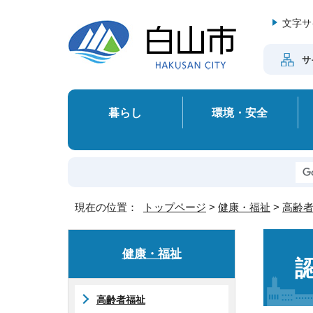
文字サ
サ
暮らし
環境・安全
現在の位置：
トップページ
>
健康・福祉
>
高齢
健康・福祉
高齢者福祉