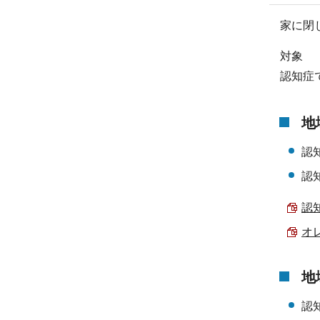
家に閉
対象
認知症
地
認
認
認知
オレ
地
認