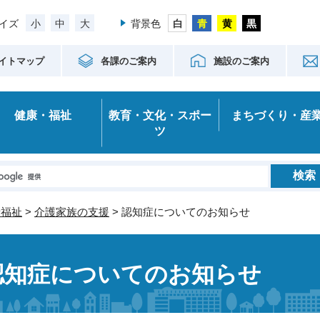
小
中
大
イズ
背景色
イトマップ
各課のご案内
施設のご案内
健康・福祉
教育・文化・スポー
まちづくり・産
ツ
者福祉
>
介護家族の支援
> 認知症についてのお知らせ
認知症についてのお知らせ