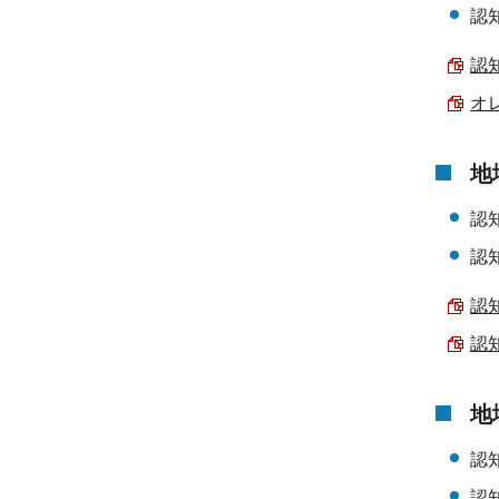
認
認知
オレ
地
認
認
認知
認知
地
認
認