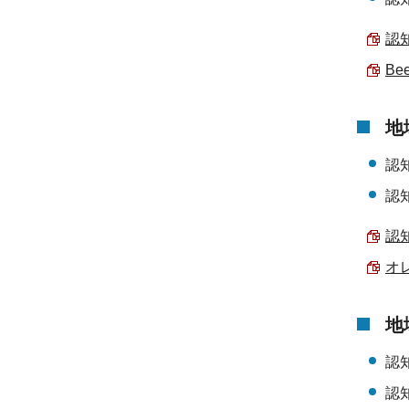
認知
Be
地
認
認
認知
オレ
地
認
認