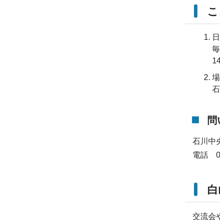
こ
日
毎
1
場
石
問
石川中
電話 07
白
交流会