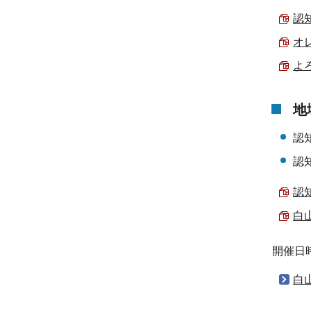
認知
オレ
よろ
地
認
認
認知
白山
開催日
白