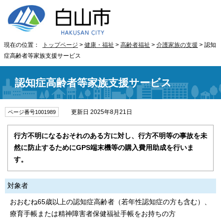
現在の位置：
トップページ
>
健康・福祉
>
高齢者福祉
>
介護家族の支援
> 認知
症高齢者等家族支援サービス
認知症高齢者等家族支援サービス
更新日 2025年8月21日
ページ番号1001989
行方不明になるおそれのある方に対し、行方不明等の事故を未
然に防止するためにGPS端末機等の購入費用助成を行いま
す。
対象者
おおむね65歳以上の認知症高齢者（若年性認知症の方も含む）、
療育手帳または精神障害者保健福祉手帳をお持ちの方