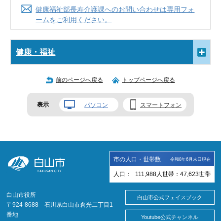
健康福祉部長寿介護課へのお問い合わせは専用フォ
ームをご利用ください。
健康・福祉
前のページへ戻る
トップページへ戻る
表示
パソコン
スマートフォン
市の人口・世帯数
令和8年6月末日現在
人口：
111,988
人
世帯：
47,623
世帯
白山市役所
白山市公式フェイスブック
〒924-8688 石川県白山市倉光二丁目1
番地
Youtube公式チャンネル