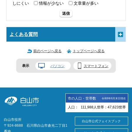
しにくい
情報が少ない
文章量が多い
送信
よくある質問
前のページへ戻る
トップページへ戻る
表示
パソコン
スマートフォン
市の人口・世帯数
令和8年6月末日現在
人口：
111,988
人
世帯：
47,623
世帯
白山市役所
白山市公式フェイスブック
〒924-8688 石川県白山市倉光二丁目1
番地