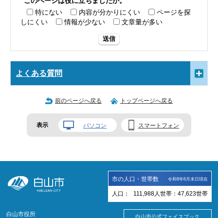
このページは役に立ちましたか。
特にない
内容が分かりにくい
ページを探
しにくい
情報が少ない
文章量が多い
送信
よくある質問
前のページへ戻る
トップページへ戻る
表示
パソコン
スマートフォン
市の人口・世帯数
令和8年6月末日現在
人口：
111,988
人
世帯：
47,623
世帯
白山市役所
白山市公式フェイスブック