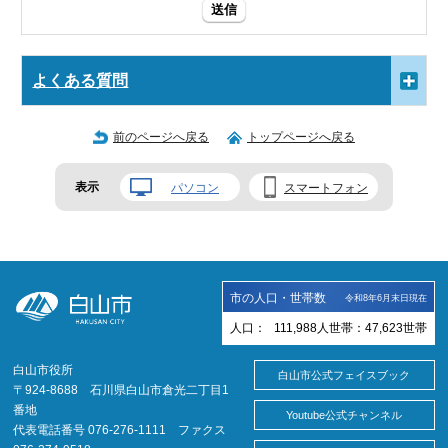
送信
よくある質問
前のページへ戻る
トップページへ戻る
表示
パソコン
スマートフォン
市の人口・世帯数
令和8年6月末日現在
人口：
111,988
人
世帯：
47,623
世帯
白山市役所
白山市公式フェイスブック
〒924-8688 石川県白山市倉光二丁目1
番地
Youtube公式チャンネル
代表電話番号 076-276-1111 ファクス