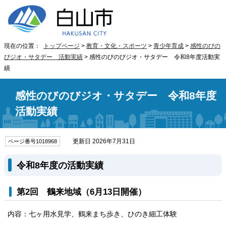
現在の位置：
トップページ
>
教育・文化・スポーツ
>
青少年育成
>
感性のびの
びジオ・サタデー 活動実績
> 感性のびのびジオ・サタデー 令和8年度活動実
績
感性のびのびジオ・サタデー 令和8年度
活動実績
更新日 2026年7月31日
ページ番号1018968
令和8年度の活動実績
第2回 鶴来地域（6月13日開催）
内容：七ヶ用水見学、鶴来まち歩き、ひのき細工体験