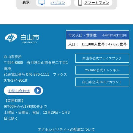
表示
パソコン
スマートフォン
市の人口・世帯数
令和8年6月末日現在
人口：
111,988
人
世帯：
47,623
世帯
白山市役所
白山市公式フェイスブック
〒924-8688 石川県白山市倉光二丁目1
番地
Youtube公式チャンネル
代表電話番号 076-276-1111 ファクス
076-274-9518
白山市公式LINEアカウント
お問い合わせ
【業務時間】
9時00分から17時00分まで
土曜日・日曜日、祝日、12月29日～1月3
日は除く
アクセシビリティへの配慮について