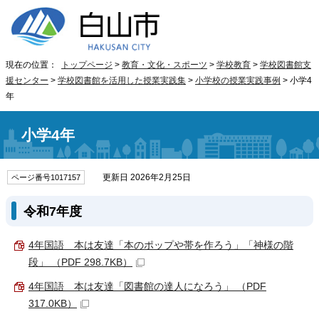
現在の位置：
トップページ
>
教育・文化・スポーツ
>
学校教育
>
学校図書館支
援センター
>
学校図書館を活用した授業実践集
>
小学校の授業実践事例
> 小学4
年
小学4年
更新日 2026年2月25日
ページ番号1017157
令和7年度
4年国語 本は友達「本のポップや帯を作ろう」「神様の階
段」 （PDF 298.7KB）
4年国語 本は友達「図書館の達人になろう」 （PDF
317.0KB）