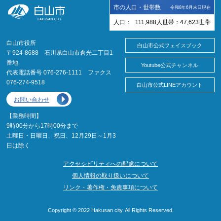
市の人口・世帯数
令和8年6月末日現在
人口：
111,988
人
世帯：
47,623
世帯
白山市役所
白山市公式フェイスブック
〒924-8688 石川県白山市倉光二丁目1
番地
Youtube公式チャンネル
代表電話番号 076-276-1111 ファクス
076-274-9518
白山市公式LINEアカウント
お問い合わせ
【業務時間】
9時00分から17時00分まで
土曜日・日曜日、祝日、12月29日～1月3
日は除く
アクセシビリティへの配慮について
個人情報の取り扱いについて
リンク・著作権・免責事項について
Copyright © 2022 Hakusan city. All Rights Reserved.