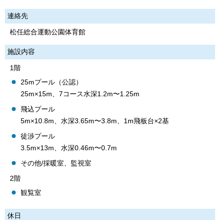
連絡先
松任総合運動公園体育館
施設内容
1階
25mプール（公認）
25m×15m、7コース水深1.2m〜1.25m
飛込プール
5m×10.8m、水深3.65m〜3.8m、1m飛板台×2基
徒渉プール
3.5m×13m、水深0.46m〜0.7m
その他/採暖室、監視室
2階
観覧室
休日