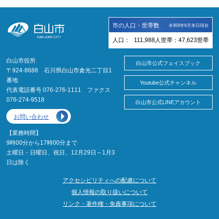
市の人口・世帯数
令和8年6月末日現在
人口：
111,988
人
世帯：
47,623
世帯
白山市役所
白山市公式フェイスブック
〒924-8688 石川県白山市倉光二丁目1
番地
Youtube公式チャンネル
代表電話番号 076-276-1111 ファクス
076-274-9518
白山市公式LINEアカウント
お問い合わせ
【業務時間】
9時00分から17時00分まで
土曜日・日曜日、祝日、12月29日～1月3
日は除く
アクセシビリティへの配慮について
個人情報の取り扱いについて
リンク・著作権・免責事項について