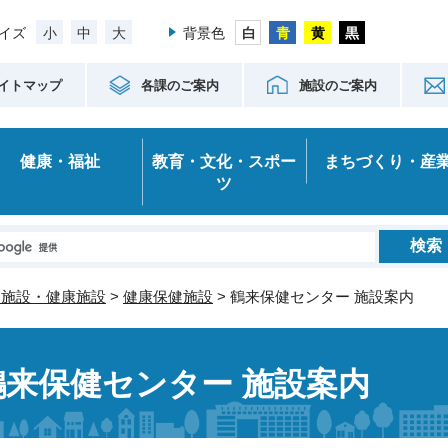
小
中
大
イズ
背景色
イトマップ
各課のご案内
施設のご案内
健康・福祉
教育・文化・スポー
まちづくり・産
ツ
災施設・健康施設
>
健康保健施設
> 鶴来保健センター 施設案内
鶴来保健センター 施設案内