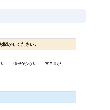
お聞かせください。
くい
情報が少ない
文章量が