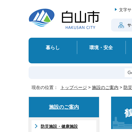
文字サ
サ
暮らし
環境・安全
現在の位置：
トップページ
>
施設のご案内
>
防
施設のご案内
防災施設・健康施設