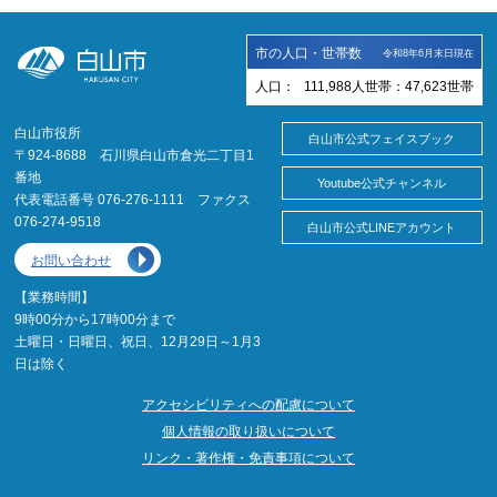
市の人口・世帯数
令和8年6月末日現在
人口：
111,988
人
世帯：
47,623
世帯
白山市役所
白山市公式フェイスブック
〒924-8688 石川県白山市倉光二丁目1
番地
Youtube公式チャンネル
代表電話番号 076-276-1111 ファクス
076-274-9518
白山市公式LINEアカウント
お問い合わせ
【業務時間】
9時00分から17時00分まで
土曜日・日曜日、祝日、12月29日～1月3
日は除く
アクセシビリティへの配慮について
個人情報の取り扱いについて
リンク・著作権・免責事項について