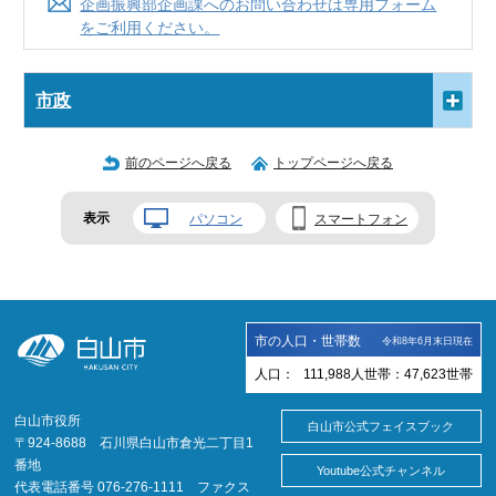
企画振興部企画課へのお問い合わせは専用フォーム
をご利用ください。
市政
前のページへ戻る
トップページへ戻る
表示
パソコン
スマートフォン
市の人口・世帯数
令和8年6月末日現在
人口：
111,988
人
世帯：
47,623
世帯
白山市役所
白山市公式フェイスブック
〒924-8688 石川県白山市倉光二丁目1
番地
Youtube公式チャンネル
代表電話番号 076-276-1111 ファクス