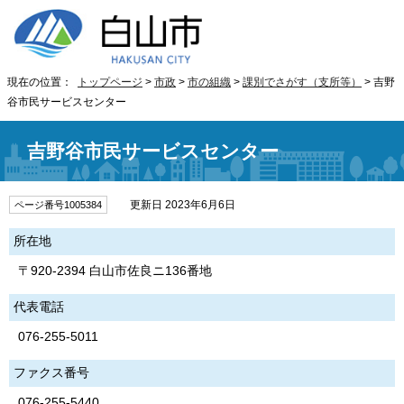
現在の位置：
トップページ
>
市政
>
市の組織
>
課別でさがす（支所等）
> 吉野
谷市民サービスセンター
吉野谷市民サービスセンター
更新日 2023年6月6日
ページ番号1005384
所在地
〒920-2394 白山市佐良ニ136番地
代表電話
076-255-5011
ファクス番号
076-255-5440