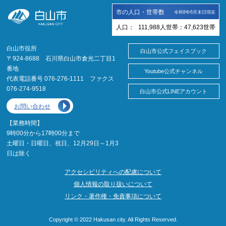
市の人口・世帯数
令和8年6月末日現在
人口：
111,988
人
世帯：
47,623
世帯
白山市役所
白山市公式フェイスブック
〒924-8688 石川県白山市倉光二丁目1
番地
Youtube公式チャンネル
代表電話番号 076-276-1111 ファクス
076-274-9518
白山市公式LINEアカウント
お問い合わせ
【業務時間】
9時00分から17時00分まで
土曜日・日曜日、祝日、12月29日～1月3
日は除く
アクセシビリティへの配慮について
個人情報の取り扱いについて
リンク・著作権・免責事項について
Copyright © 2022 Hakusan city. All Rights Reserved.