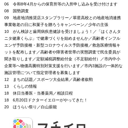
06 令和8年4月からの保育所等の入所申し込みを受け付けます
08 国勢調査
09 地産地消推奨店スタンプラリー／翠星高校との地産地消連携
事業敬老の日に和菓子を贈ろうキャンペーン／少年の主張
10 がん検診と歯周病疾患健診を受けましょう！／「はくさんタ
ニタ健康くらぶ」で健康づくりを始めませんか／高齢者インフル
エンザ予防接種・新型コロナウイルス予防接種／救急医療情報キ
ットを配布します／高齢者や障害者世帯の実態調査で民生委員が
聞き取りします／定額減税調整給付金（不足額給付）／市内中小
企業等へ物価高騰特別対策支援を行います／市内3施設の一体的な
施設管理について指定管理者を募集します
12 まちの話題／スポーツ大会結果／高齢者叙勲
13 くらしの情報
18 休日当番医・当番薬局／相談日程
18 6月20日ドクターイエローがやってきた！
20 ほうらい祭り／白山薪能