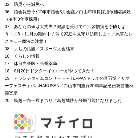
02 防災から減災へ
06 議会報告令和7年市議会6月会議／白山市職員採用候補者試験
（令和8年度採用）
07 あなたの値は大丈夫？健診を受けて生活習慣病を予防しよ
う！／8～11月の期間中子育て家庭を見守り訪問します／悪質なレ
スキュー商法に注意！
08 まちの話題／スポーツ大会結果
10 くらしの情報
17 休日当番医・当番薬局
18 6月20日ドクターイエローがやってきた！
19 ～ランチタイムコンサート～TEPPANトリオの音万博／サマ
ーフェスティバルHAKUSAN／白山市制施行20周年記念伝統芸能秋
麗楽座
20 鳥越一向一揆まつり／鳥越城跡が登城可能になりました