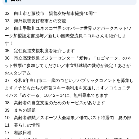
02 白山市と藤枝市 親善友好都市提携40周年
03 海外親善友好都市との交流
04 白山手取川ユネスコ世界ジオパーク世界ジオパークネットワ
ーク加盟認定書授与／新しい国際交流員ニコルさんを紹介しま
す！
05 定住促進支援制度を紹介します
06 市立高速鉄道ビジターセンター「愛称」「ロゴマーク」のネ
ット投票に参加してください／市立野球場の愛称が決定！あさが
おスタジアム
07 令和6年白山市二十歳のつどい／パブリックコメントを募集し
ます／子どもたちの市営スキー場利用を支援します／コミュニテ
ィバス「めぐーる」10／2～14に、無料乗車できます
08 高齢者の自立支援のためのサービスがあります
09 まちの話題
10 高齢者叙勲／スポーツ大会結果／俳句ポスト特選句 夏の部
11 暮らしの情報
17 相談日程