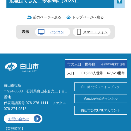
広報はくさん 令和5年（2023）
前のページへ戻る
トップページへ戻る
表示
パソコン
スマートフォン
市の人口・世帯数
令和8年6月末日現在
人口：
111,988
人
世帯：
47,623
世帯
白山市役所
白山市公式フェイスブック
〒924-8688 石川県白山市倉光二丁目1
番地
Youtube公式チャンネル
代表電話番号 076-276-1111 ファクス
076-274-9518
白山市公式LINEアカウント
お問い合わせ
【業務時間】