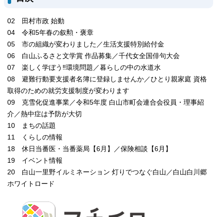
02 田村市政 始動
04 令和5年春の叙勲・褒章
05 市の組織が変わりました／生活支援特別給付金
06 白山ふるさと文学賞 作品募集／千代女全国俳句大会
07 楽しく学ぼう‼環境問題／暮らしの中の水道水
08 避難行動要支援者名簿に登録しませんか／ひとり親家庭 資格
取得のための就労支援制度が変わります
09 克雪化促進事業／令和5年度 白山市町会連合会役員・理事紹
介／熱中症は予防が大切
10 まちの話題
11 くらしの情報
18 休日当番医・当番薬局【6月】／保険相談【6月】
19 イベント情報
20 白山一里野イルミネーション 灯りでつなぐ白山／白山白川郷
ホワイトロード