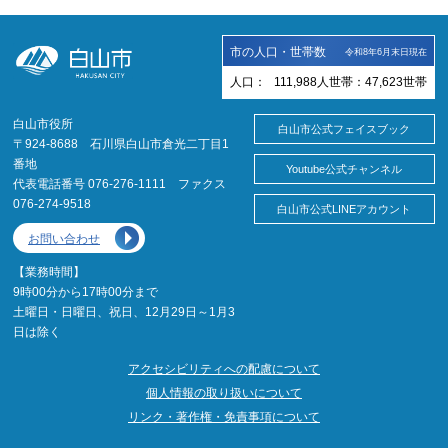
市の人口・世帯数
令和8年6月末日現在
人口：
111,988
人
世帯：
47,623
世帯
白山市役所
白山市公式フェイスブック
〒924-8688 石川県白山市倉光二丁目1
番地
Youtube公式チャンネル
代表電話番号 076-276-1111 ファクス
076-274-9518
白山市公式LINEアカウント
お問い合わせ
【業務時間】
9時00分から17時00分まで
土曜日・日曜日、祝日、12月29日～1月3
日は除く
アクセシビリティへの配慮について
個人情報の取り扱いについて
リンク・著作権・免責事項について