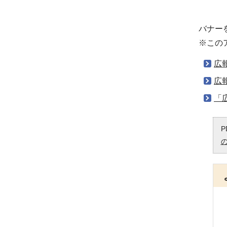
バナー
※この
広
広
「
P