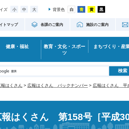
小
中
大
イズ
背景色
イトマップ
各課のご案内
施設のご案内
健康・福祉
教育・文化・スポー
まちづくり・産
ツ
広報はくさん
>
広報はくさん バックナンバー
>
広報はくさん 平成
広報はくさん 第158号［平成30