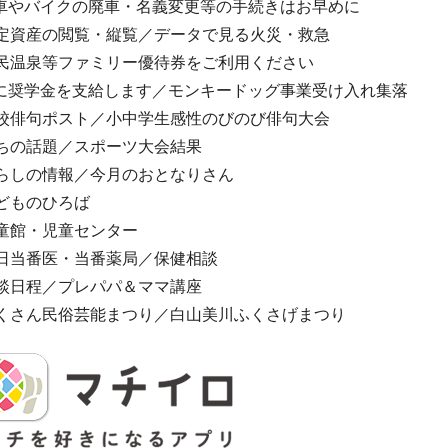
車やバイクの廃車・名義変更等の手続きはお早めに
固定資産の閲覧・縦覧／データで見る火災・救急
市民温泉等ファミリー優待券をご利用ください
に奨学金を支給します／モンキードッグ事業受け入れ集落
学校俳句ポスト／小中学生感性のびのび俳句大会
まちの話題／スポーツ大会結果
くらしの情報／今月のおとなりさん
子どものひろば
児童館・児童センター
休日当番医・当番薬局／保健相談
相談日程／プレパパ＆ママ講座
はくさん民俗芸能まつり／白山美川ふくさげまつり