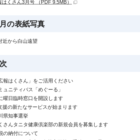
はくさん3月号 （PDF 9.5MB）
月の表紙写真
付近から白山遠望
次
「広報はくさん」をご活用ください
コミュニティバス「めぐーる」
日に曜日臨時窓口を開設します
支援の新たなサービスが始まります
石川県知事選挙
はくさんタニタ健康倶楽部の新規会員を募集します
市税の納付について