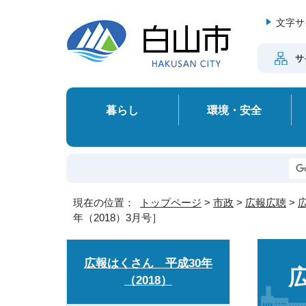
文字サ
サ
暮らし
環境・安全
現在の位置：
トップページ
>
市政
>
広報広聴
>
年（2018）3月号］
広報はくさん 平成30年
（2018）