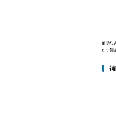
補助対
たす製
補