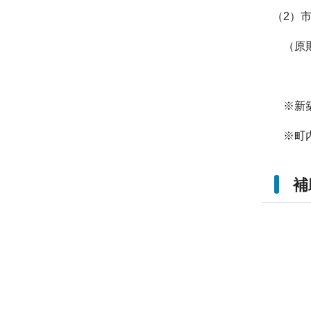
（2）
（原則
※新築
※町内
補