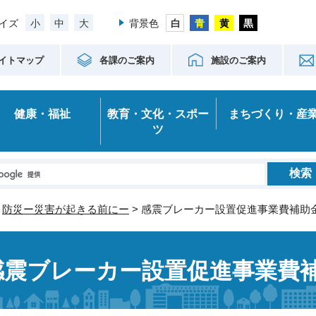
小
中
大
イズ
背景色
イトマップ
各課のご案内
施設のご案内
健康・福祉
教育・文化・スポー
まちづくり・産
ツ
>
防災ー災害が起きる前にー
> 感震ブレーカー設置促進事業費補助
感震ブレーカー設置促進事業費