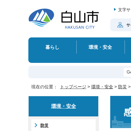
文字サ
サ
暮らし
環境・安全
現在の位置：
トップページ
>
環境・安全
>
防災
環境・安全
防災