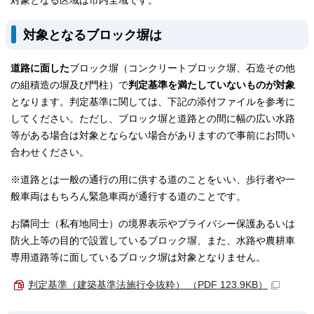
対象となる区域は市内全域です。
対象となるブロック塀は
道路に面した
ブロック塀（コンクリートブロック塀、石造その他
の組積造の塀及び門柱）で
判定基準を満たしていないものが対象
となります。判定基準に関しては、下記の添付ファイルを参考に
してください。ただし、ブロック塀と道路との間に幅の広い水路
等がある場合は対象とならない場合がありますので事前にお問い
合わせください。
※道路とは一般の通行の用に供する道のことをいい、歩行者や一
般車両はもちろん緊急車両が通行する道のことです。
お隣同士（私有地同士）の境界表示やプライバシー保護あるいは
防火上等の目的で設置しているブロック塀、また、水路や農耕車
専用道路等に面しているブロック塀は対象となりません。
判定基準（建築基準法施行令抜粋） （PDF 123.9KB）