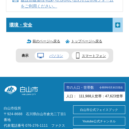
建設部建築住宅課へのお問い合わせは専用フォーム
をご利用ください。
環境・安全
前のページへ戻る
トップページへ戻る
表示
パソコン
スマートフォン
市の人口・世帯数
令和8年6月末日現在
人口：
111,988
人
世帯：
47,623
世帯
白山市役所
白山市公式フェイスブック
〒924-8688 石川県白山市倉光二丁目1
番地
Youtube公式チャンネル
代表電話番号 076-276-1111 ファクス