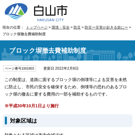
現在の位置：
トップページ
>
環境・安全
>
防災
>
防災ー災害が起きる前にー
>
ブロック塀撤去費補助制度
ブロック塀撤去費補助制度
更新日 2022年2月8日
ページ番号1001803
この制度は、道路に面するブロック塀の倒壊等による災害を未然
に防止し、市民の安全を確保するため、倒壊等の恐れのあるブロ
ック塀の撤去に要する費用の一部を補助するものです。
※平成30年10月1日より施行
対象区域は