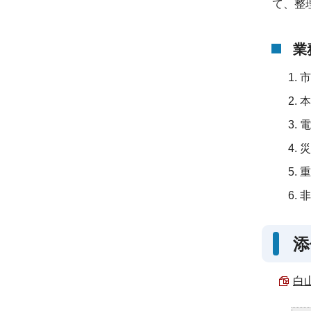
て、整
業
市
本
電
災
重
非
添
白山