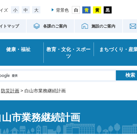
小
中
大
イズ
背景色
イトマップ
各課のご案内
施設のご案内
健康・福祉
教育・文化・スポー
まちづくり・産
ツ
>
防災計画
> 白山市業務継続計画
白山市業務継続計画