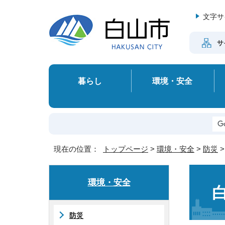
文字サ
サ
暮らし
環境・安全
現在の位置：
トップページ
>
環境・安全
>
防災
環境・安全
防災