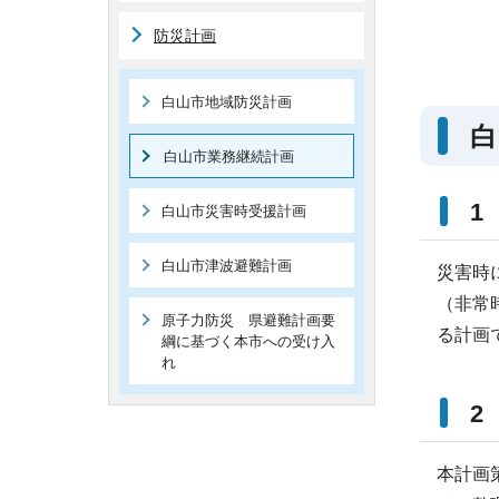
防災計画
白山市地域防災計画
白
白山市業務継続計画
1
白山市災害時受援計画
白山市津波避難計画
災害時
（非常
原子力防災 県避難計画要
る計画
綱に基づく本市への受け入
れ
2
本計画