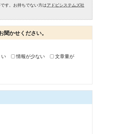
必要です。お持ちでない方は
アドビシステムズ社
。
お聞かせください。
くい
情報が少ない
文章量が