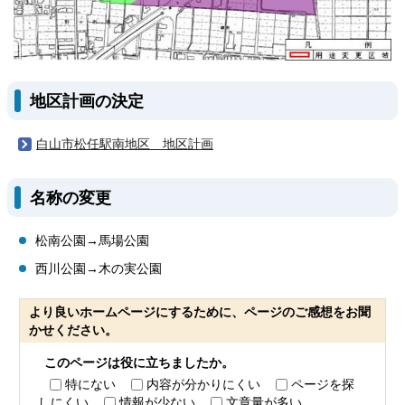
地区計画の決定
白山市松任駅南地区 地区計画
名称の変更
松南公園→馬場公園
西川公園→木の実公園
より良いホームページにするために、ページのご感想をお聞
かせください。
このページは役に立ちましたか。
特にない
内容が分かりにくい
ページを探
しにくい
情報が少ない
文章量が多い