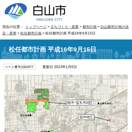
現在の位置：
トップページ
>
まちづくり・産業
>
都市計画
>
白山都市計画の決
定・変更
>
松任都市計画
> 松任都市計画 平成16年9月15日
松任都市計画 平成16年9月15日
更新日 2023年1月6日
ページ番号1002977