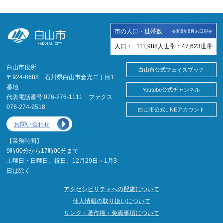
市の人口・世帯数
令和8年6月末日現在
人口：
111,988
人
世帯：
47,623
世帯
白山市役所
白山市公式フェイスブック
〒924-8688 石川県白山市倉光二丁目1
番地
Youtube公式チャンネル
代表電話番号 076-276-1111 ファクス
076-274-9518
白山市公式LINEアカウント
お問い合わせ
【業務時間】
9時00分から17時00分まで
土曜日・日曜日、祝日、12月29日～1月3
日は除く
アクセシビリティへの配慮について
個人情報の取り扱いについて
リンク・著作権・免責事項について