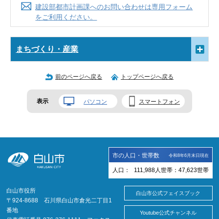
建設部都市計画課へのお問い合わせは専用フォーム
をご利用ください。
まちづくり・産業
前のページへ戻る
トップページへ戻る
表示
パソコン
スマートフォン
市の人口・世帯数
令和8年6月末日現在
人口：
111,988
人
世帯：
47,623
世帯
白山市役所
白山市公式フェイスブック
〒924-8688 石川県白山市倉光二丁目1
番地
Youtube公式チャンネル