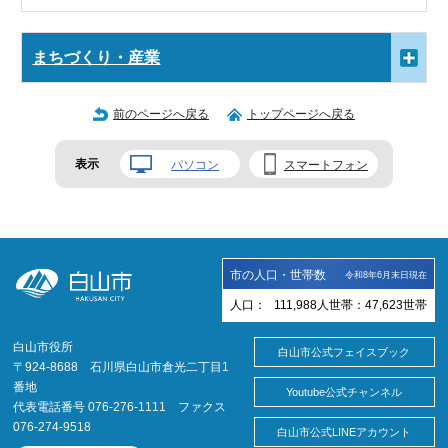
まちづくり・産業
前のページへ戻る
トップページへ戻る
表示
パソコン
スマートフォン
市の人口・世帯数
令和8年6月末日現在
人口：
111,988
人
世帯：
47,623
世帯
白山市役所
白山市公式フェイスブック
〒924-8688 石川県白山市倉光二丁目1
番地
Youtube公式チャンネル
代表電話番号 076-276-1111 ファクス
076-274-9518
白山市公式LINEアカウント