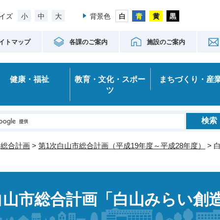
小
中
大
イズ
背景色
イトマップ
各課のご案内
施設のご案内
健康・福祉
教育・文化・スポー
まちづくり・産
ツ
>
総合計画
>
第1次白山市総合計画（平成19年度～平成28年度）
> 
白山市総合計画「白山みらい創