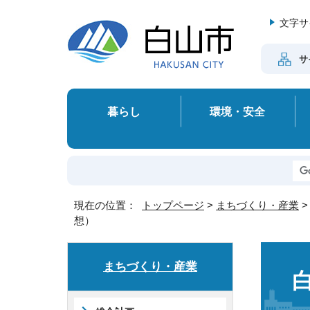
文字サ
サ
暮らし
環境・安全
現在の位置：
トップページ
>
まちづくり・産業
想）
まちづくり・産業