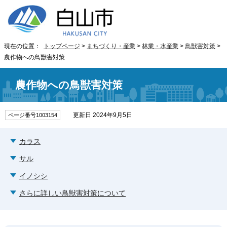
現在の位置：
トップページ
>
まちづくり・産業
>
林業・水産業
>
鳥獣害対策
>
農作物への鳥獣害対策
農作物への鳥獣害対策
更新日 2024年9月5日
ページ番号1003154
カラス
サル
イノシシ
さらに詳しい鳥獣害対策について