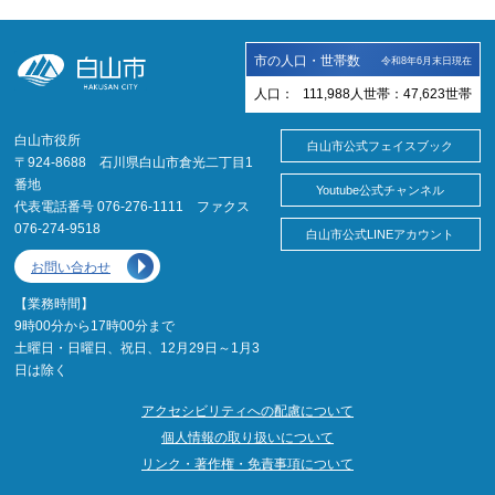
市の人口・世帯数
令和8年6月末日現在
人口：
111,988
人
世帯：
47,623
世帯
白山市役所
白山市公式フェイスブック
〒924-8688 石川県白山市倉光二丁目1
番地
Youtube公式チャンネル
代表電話番号 076-276-1111 ファクス
076-274-9518
白山市公式LINEアカウント
お問い合わせ
【業務時間】
9時00分から17時00分まで
土曜日・日曜日、祝日、12月29日～1月3
日は除く
アクセシビリティへの配慮について
個人情報の取り扱いについて
リンク・著作権・免責事項について