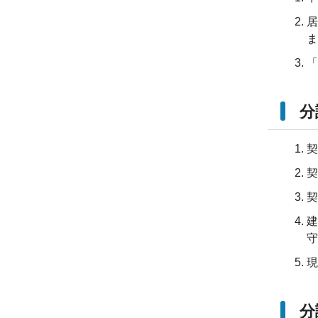
居
ま
「
分
契
契
契
建
守
現
分