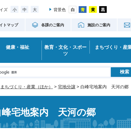
小
中
大
イズ
背景色
イトマップ
各課のご案内
施設のご案内
健康・福祉
教育・文化・スポー
まちづくり・産
ツ
>
まちづくり・産業（ほか）
>
宅地分譲
> 白峰宅地案内 天河の郷
白峰宅地案内 天河の郷