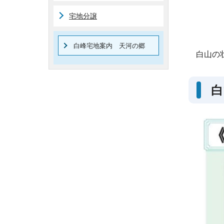
宅地分譲
白峰宅地案内 天河の郷
白山の
白