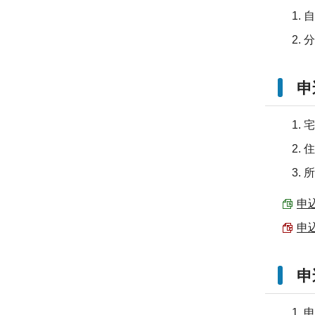
自
分
申
宅
住
所
申込
申込
申
申