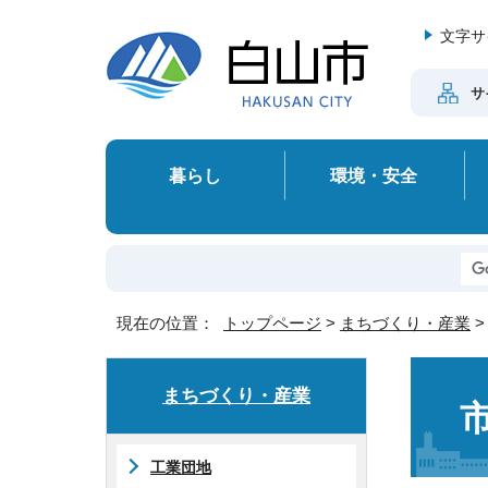
文字サ
サ
暮らし
環境・安全
現在の位置：
トップページ
>
まちづくり・産業
まちづくり・産業
工業団地