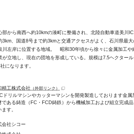
心部から南西へ約10kmの湊町に整備され、北陸自動車道美川I
約3km、国道8号まで約3kmと交通アクセスがよく、石川県最大
取川左岸に位置する地域。 昭和30年頃から徐々に金属加工や
業が立地し、現在の団地を形成している。規模は7.5ヘクター
5社になります。
和精工株式会社
（外部リンク）
NCドリルマシンやカッターマシンを開発製造しております金属
材である鋳造（FC・FCD鋳鉄）から機械加工および組立完成
います。
式会社シコー