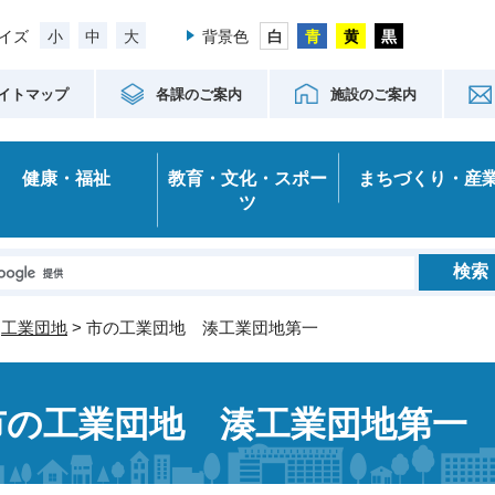
小
中
大
イズ
背景色
イトマップ
各課のご案内
施設のご案内
健康・福祉
教育・文化・スポー
まちづくり・産
ツ
>
工業団地
> 市の工業団地 湊工業団地第一
市の工業団地 湊工業団地第一