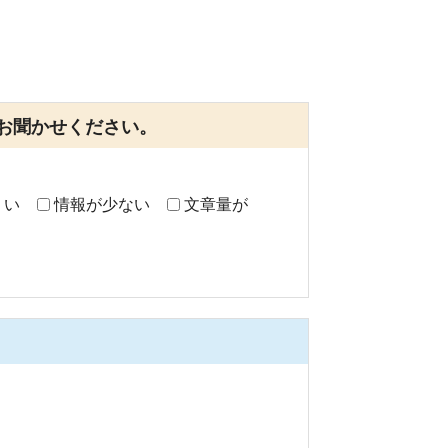
お聞かせください。
くい
情報が少ない
文章量が