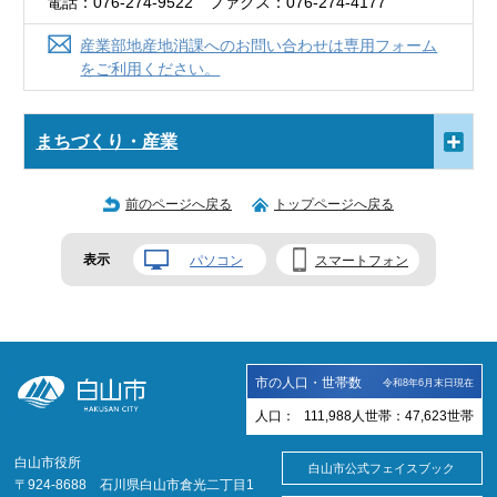
電話：076-274-9522 ファクス：076-274-4177
産業部地産地消課へのお問い合わせは専用フォーム
をご利用ください。
まちづくり・産業
前のページへ戻る
トップページへ戻る
表示
パソコン
スマートフォン
市の人口・世帯数
令和8年6月末日現在
人口：
111,988
人
世帯：
47,623
世帯
白山市役所
白山市公式フェイスブック
〒924-8688 石川県白山市倉光二丁目1