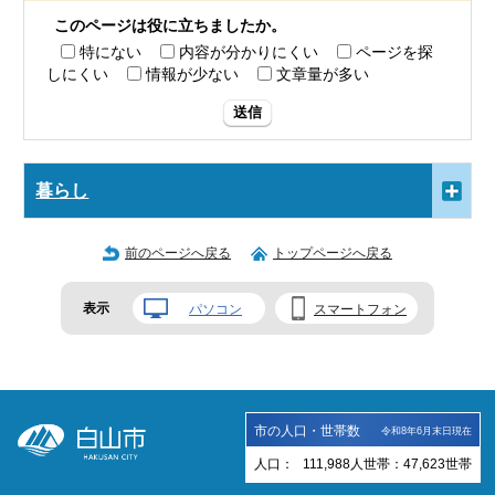
このページは役に立ちましたか。
特にない
内容が分かりにくい
ページを探
しにくい
情報が少ない
文章量が多い
送信
暮らし
前のページへ戻る
トップページへ戻る
表示
パソコン
スマートフォン
市の人口・世帯数
令和8年6月末日現在
人口：
111,988
人
世帯：
47,623
世帯