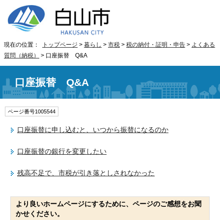
現在の位置：
トップページ
>
暮らし
>
市税
>
税の納付・証明・申告
>
よくある
質問（納税）
> 口座振替 Q&A
口座振替 Q&A
ページ番号1005544
口座振替に申し込むと、いつから振替になるのか
口座振替の銀行を変更したい
残高不足で、市税が引き落としされなかった
より良いホームページにするために、ページのご感想をお聞
かせください。