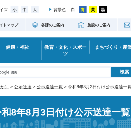
小
中
大
イズ
背景色
イトマップ
各課のご案内
施設のご案内
健康・福祉
教育・文化・スポー
まちづくり・産
ツ
ほか）
>
公示送達
>
公示送達一覧
> 令和8年8月3日付け公示送達一
令和8年8月3日付け公示送達一覧