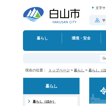
文字サ
サ
暮らし
環境・安全
現在の位置：
トップページ
>
暮らし
>
暮らし（
暮らし
暮らし（ほか）