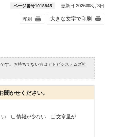
更新日 2026年8月3日
ページ番号1018845
大きな文字で印刷
印刷
必要です。お持ちでない方は
アドビシステムズ社
。
お聞かせください。
くい
情報が少ない
文章量が