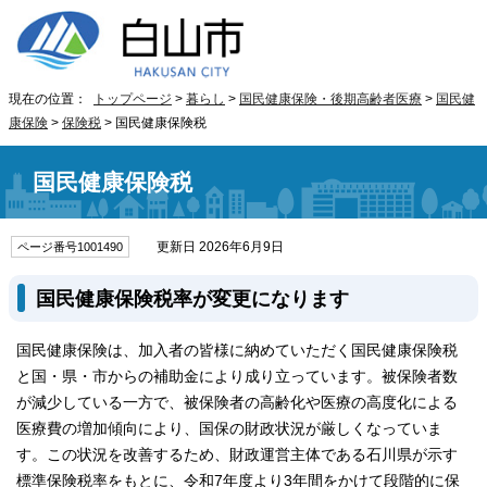
現在の位置：
トップページ
>
暮らし
>
国民健康保険・後期高齢者医療
>
国民健
康保険
>
保険税
> 国民健康保険税
国民健康保険税
更新日 2026年6月9日
ページ番号1001490
国民健康保険税率が変更になります
国民健康保険は、加入者の皆様に納めていただく国民健康保険税
と国・県・市からの補助金により成り立っています。被保険者数
が減少している一方で、被保険者の高齢化や医療の高度化による
医療費の増加傾向により、国保の財政状況が厳しくなっていま
す。この状況を改善するため、財政運営主体である石川県が示す
標準保険税率をもとに、令和7年度より3年間をかけて段階的に保