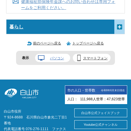
健康福祉部保険年金課へのお問い合わせは専用フォ
ームをご利用ください。
暮らし
前のページへ戻る
トップページへ戻る
表示
パソコン
スマートフォン
市の人口・世帯数
令和8年6月末日現在
人口：
111,988
人
世帯：
47,623
世帯
白山市役所
白山市公式フェイスブック
〒924-8688 石川県白山市倉光二丁目1
番地
Youtube公式チャンネル
代表電話番号 076-276-1111 ファクス