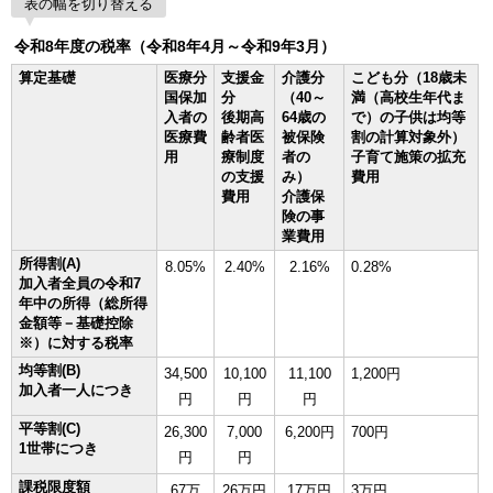
表の幅を切り替える
令和8年度の税率（令和8年4月～令和9年3月）
算定基礎
医療分
支援金
介護分
こども分（18歳未
国保加
分
（40～
満（高校生年代ま
入者の
後期高
64歳の
で）の子供は均等
医療費
齢者医
被保険
割の計算対象外）
用
療制度
者の
子育て施策の拡充
の支援
み）
費用
費用
介護保
険の事
業費用
所得割(A)
8.05%
2.40%
2.16%
0.28%
加入者全員の令和7
年中の所得（総所得
金額等－基礎控除
※）に対する税率
均等割(B)
34,500
10,100
11,100
1,200円
加入者一人につき
円
円
円
平等割(C)
26,300
7,000
6,200円
700円
1世帯につき
円
円
課税限度額
67万
26万円
17万円
3万円