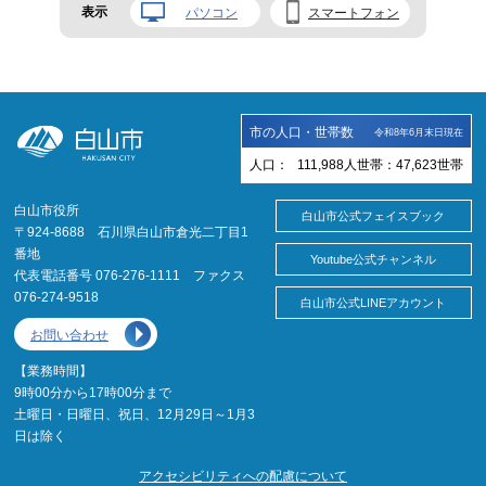
表示
パソコン
スマートフォン
市の人口・世帯数
令和8年6月末日現在
人口：
111,988
人
世帯：
47,623
世帯
白山市役所
白山市公式フェイスブック
〒924-8688 石川県白山市倉光二丁目1
番地
Youtube公式チャンネル
代表電話番号 076-276-1111 ファクス
076-274-9518
白山市公式LINEアカウント
お問い合わせ
【業務時間】
9時00分から17時00分まで
土曜日・日曜日、祝日、12月29日～1月3
日は除く
アクセシビリティへの配慮について