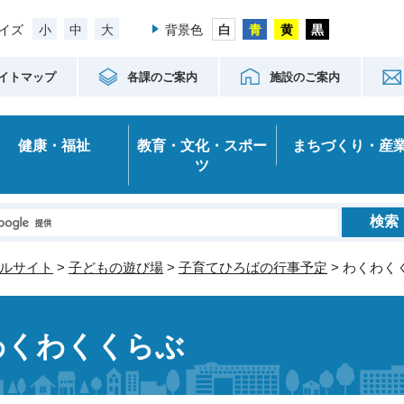
小
中
大
イズ
背景色
イトマップ
各課のご案内
施設のご案内
健康・福祉
教育・文化・スポー
まちづくり・産
ツ
ルサイト
>
子どもの遊び場
>
子育てひろばの行事予定
> わくわく
わくわくくらぶ