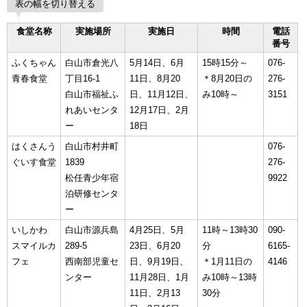
表の幅を切り替える
食堂名称
実施場所
実施日
時間
電話
番号
ふくちゃん
白山市倉光八
5月14日、6月
15時15分～
076-
青春食堂
丁目16-1
11日、8月20
＊8月20日の
276-
白山市福祉ふ
日、11月12日、
み10時～
3151
れあいセンタ
12月17日、2月
ー
18日
はくさんう
白山市村井町
076-
ぐいす食堂
1839
276-
松任青少年宿
9922
泊研修センタ
ー
いしかわ
白山市源兵島
4月25日、5月
11時～13時30
090-
スマイルカ
289-5
23日、6月20
分
6165-
フェ
西南部児童セ
日、9月19日、
＊1月11日の
4146
ンター
11月28日、1月
み10時～13時
11日、2月13
30分