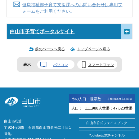
健康福祉部子育て支援課へのお問い合わせは専用フ
ォームをご利用ください。
白山市子育てポータルサイト
前のページへ戻る
トップページへ戻る
表示
パソコン
スマートフォン
市の人口・世帯数
令和8年6月末日現在
人口：
111,988
人
世帯：
47,623
世帯
白山市役所
白山市公式フェイスブック
〒924-8688 石川県白山市倉光二丁目1
番地
Youtube公式チャンネル