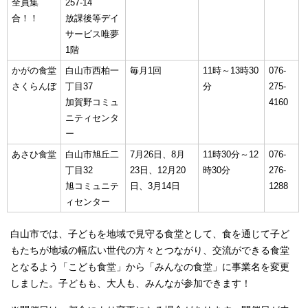
全員集
257-14
合！！
放課後等デイ
サービス唯夢
1階
かがの食堂
白山市西柏一
毎月1回
11時～13時30
076-
さくらんぼ
丁目37
分
275-
加賀野コミュ
4160
ニティセンタ
ー
あさひ食堂
白山市旭丘二
7月26日、8月
11時30分～12
076-
丁目32
23日、12月20
時30分
276-
旭コミュニテ
日、3月14日
1288
ィセンター
白山市では、子どもを地域で見守る食堂として、食を通じて子ど
もたちが地域の幅広い世代の方々とつながり、交流ができる食堂
となるよう「こども食堂」から「みんなの食堂」に事業名を変更
しました。子どもも、大人も、みんなが参加できます！