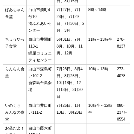
日、3月16日
ばあちゃん
白山市湊町4
7月27日、7月
8時～14時
食堂
号10
28日、7月29
湊ふれあいセ
日、7月30日、2
ンター
月、3月
ちょうやっ
白山市井関町
5月31日、7月、
11時～13時半
278-
子食堂
113-1
8月、10月、11
8137
蝶屋コミュニ
月、12月
ティセンター
らんらん食
白山市森島町
7月28日、8月4
10時～13時
273-
堂
い102-2
日、8月25日、
4078
新森島台集会
10月18日、12
場
月13日、3月30
日
いのくち
白山市井口町
7月26日、1月
10時半～12時
090-
みんなの食
い111-2
10日、3月28日
半
2377-
堂
0554
お昼だよ！
白山市藤木町