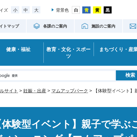
小
中
大
イズ
背景色
イトマップ
各課のご案内
施設のご案内
健康・福祉
教育・文化・スポー
まちづくり・産
ツ
ルサイト
>
妊娠・出産
>
マムアップパーク
> 【体験型イベント
【体験型イベント】親子で学ぶ