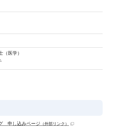
士（医学）
チ
ング 申し込みページ
（外部リンク）