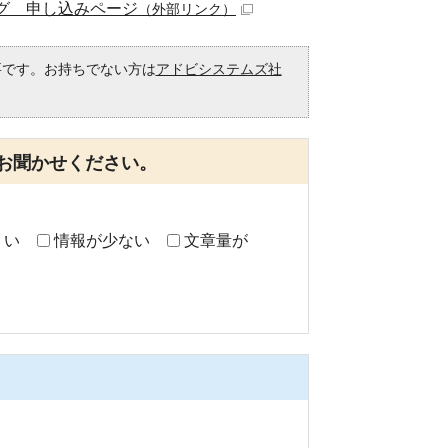
ング 申し込みページ
（外部リンク）
必要です。お持ちでない方は
アドビシステムズ社
。
お聞かせください。
くい
情報が少ない
文章量が