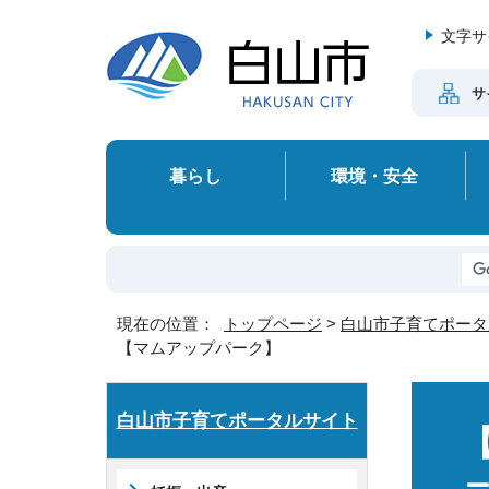
文字サ
サ
暮らし
環境・安全
現在の位置：
トップページ
>
白山市子育てポータ
【マムアップパーク】
白山市子育てポータルサイト