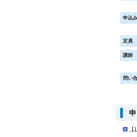
申込
定員
講師
問い
申
【