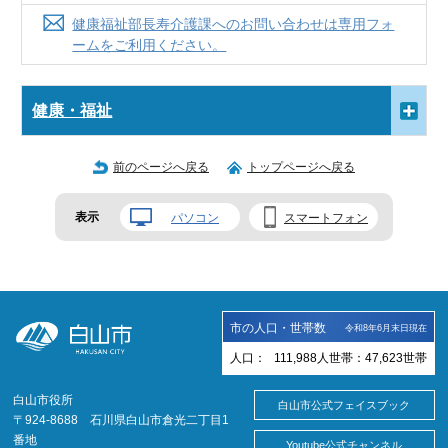
健康福祉部長寿介護課へのお問い合わせは専用フォ
ームをご利用ください。
健康・福祉
前のページへ戻る
トップページへ戻る
表示
パソコン
スマートフォン
市の人口・世帯数
令和8年6月末日現在
人口：
111,988
人
世帯：
47,623
世帯
白山市役所
白山市公式フェイスブック
〒924-8688 石川県白山市倉光二丁目1
番地
Youtube公式チャンネル