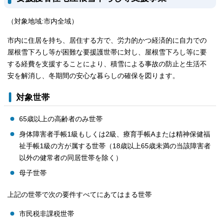
（対象地域:市内全域）
市内に住居を持ち、居住する方で、労力的かつ経済的に自力での
屋根雪下ろし等が困難な要援護世帯に対し、屋根雪下ろし等に要
する経費を支援することにより、積雪による事故の防止と生活不
安を解消し、冬期間の安心な暮らしの確保を図ります。
対象世帯
65歳以上の高齢者のみ世帯
身体障害者手帳1級もしくは2級、療育手帳Aまたは精神保健福
祉手帳1級の方が属する世帯（18歳以上65歳未満の当該障害者
以外の健常者の同居世帯を除く）
母子世帯
上記の世帯で次の要件すべてにあてはまる世帯
市民税非課税世帯