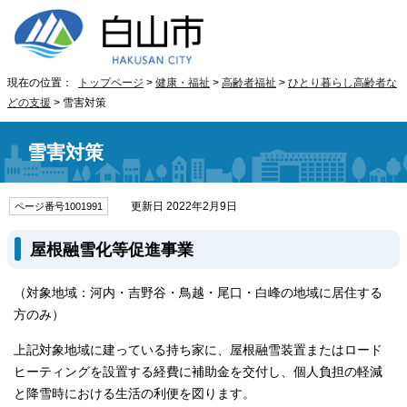
現在の位置：
トップページ
>
健康・福祉
>
高齢者福祉
>
ひとり暮らし高齢者な
どの支援
> 雪害対策
雪害対策
更新日 2022年2月9日
ページ番号1001991
屋根融雪化等促進事業
（対象地域：河内・吉野谷・鳥越・尾口・白峰の地域に居住する
方のみ）
上記対象地域に建っている持ち家に、屋根融雪装置またはロード
ヒーティングを設置する経費に補助金を交付し、個人負担の軽減
と降雪時における生活の利便を図ります。